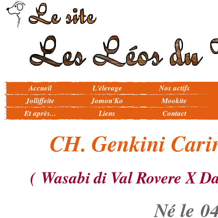
Accueil
L'élevage
Nos actifs
Jolliffeite
Jomon'Ko
Mookite
Et après...
Liens
Contact
CH. Genkini Carin
(
Wasabi di Val Rovere X Da
Né le 04