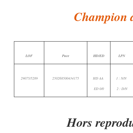
Champion 
LOF
Puce
HD/ED
LPN
29075/5289
250268500434175
HD AA
1 : N/N
ED 0/0
2 : D/N
Hors reprod